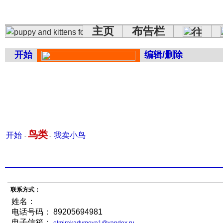
主页
布告栏
开始
编辑/删除
鸟类
开始
我卖小鸟
-
-
联系方式：
姓名：
电话号码： 89205694981
电子信箱：
elmirakadymova1@yandex.ru