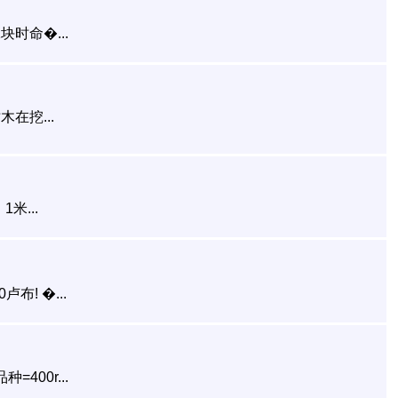
时命�...
在挖...
米...
! �...
400r...