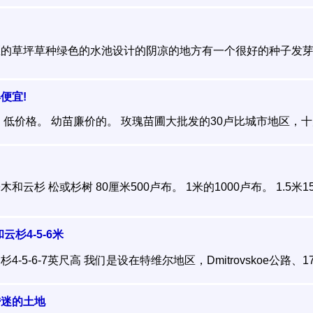
的草坪草种绿色的水池设计的阴凉的地方有一个很好的种子发芽率�
便宜!
低价格。 幼苗廉价的。 玫瑰苗圃大批发的30卢比城市地区，十几.
杉 松或杉树 80厘米500卢布。 1米的1000卢布。 1.5米150
和云杉4-5-6米
5-6-7英尺高 我们是设在特维尔地区，Dmitrovskoe公路、170
昏迷的土地