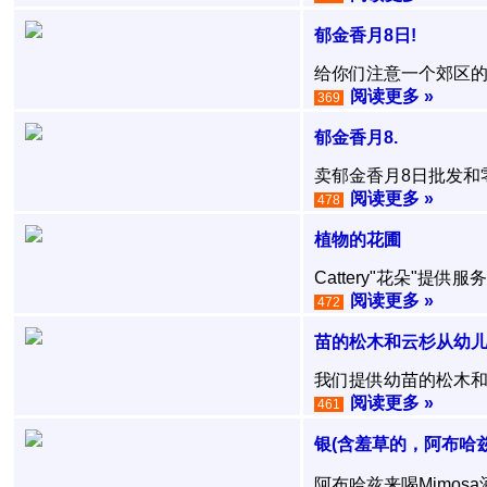
郁金香月8日!
给你们注意一个郊区的郁
阅读更多 »
369
郁金香月8.
卖郁金香月8日批发和
阅读更多 »
478
植物的花圃
Cattery"花朵"提
阅读更多 »
472
苗的松木和云杉从幼
我们提供幼苗的松木和
阅读更多 »
461
银(含羞草的，阿布哈兹
阿布哈兹来喝Mimos