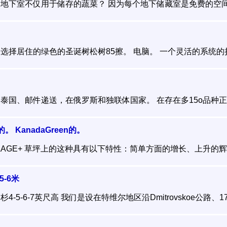
地下室不仅用于储存的蔬菜？ 因为每个地下储藏室是免费的空间！
择居住的绿色的圣诞树松树85擦。 电脑。 一个灵活的系统的折扣
泰国、邮件递送，在俄罗斯和独联体国家。 在存在多15o品种正在
的。 KanadaGreen的。
ILLAGE+ 草坪上的这种具有以下特性：简单方面的增长、上升的辉煌
-6米
5-6-7英尺高 我们是设在特维尔地区沿Dmitrovskoe公路、170