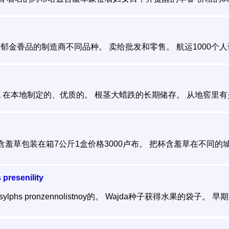
金香品的制造商不同品种。 卖给批发和零售。 航运1000个人计算
在本地制定的、优质的。 根茎大蜡跌的长期储存。 从地窖里有关.
含羞草包装在箱7公斤1盒价格3000卢布。 把杯含羞草在不同的城市
resenility
lphs pronzennolistnoy的。 Wajda种子获得水果的袋子。 