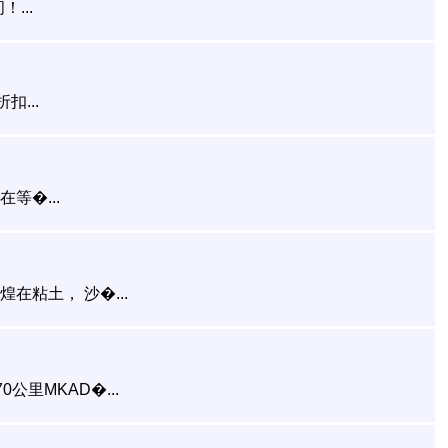
...
...
等�...
在粘土， 沙�...
公里MKAD�...