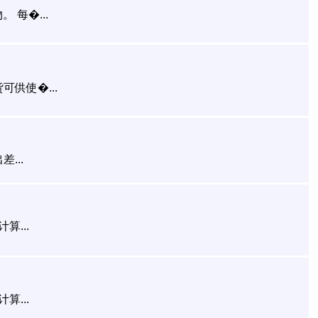
 每�...
可供使�...
...
...
...