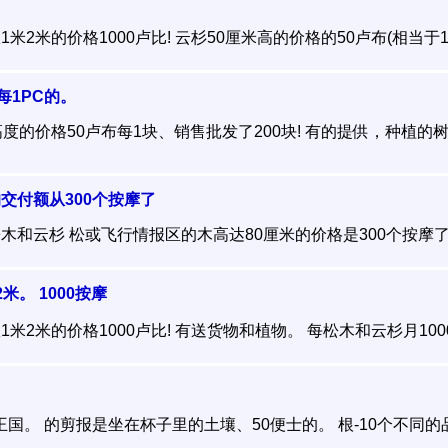
2米的价格1000卢比! 云杉50厘米高的价格的50卢布(相当于1块
每1PC的。
度的价格50卢布每1块、销售批发了200块! 有的提供，种植的树木
交付额从300个按摩了
和云杉 松或飞行情报区的木高达80厘米的价格是300个按摩了 1
米。 1000按摩
2米的价格1000卢比! 有送货物和植物。 每松木和云杉月1000卢布
合王国。 的剪报是坐在杯子里的土壤、50便士的。 根-10个不同的品种=