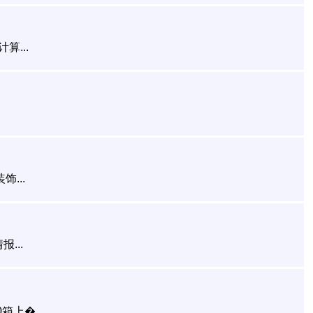
...
...
...
上�...