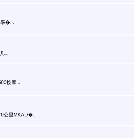
...
..
0按摩...
公里MKAD�...