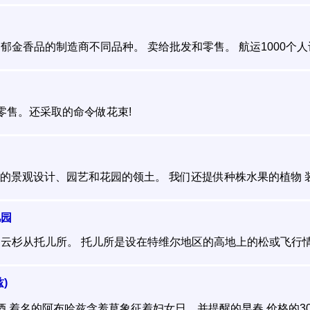
金香品的制造商不同品种。 卖给批发和零售。 航运1000个人计算
零售。还采取的命令做花束!
供服务的景观设计、园艺和花园的领土。 我们还提供种株水果的植物 装饰
儿园
云杉从托儿所。 托儿所是设在特维尔地区的高地上的松或飞行情报
)
a酒 着名的阿布哈兹含羞草象征着妇女日，并提醒的早春 价格的30箱